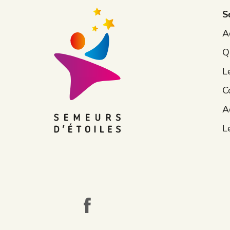
S
A
Q
L
C
A
L