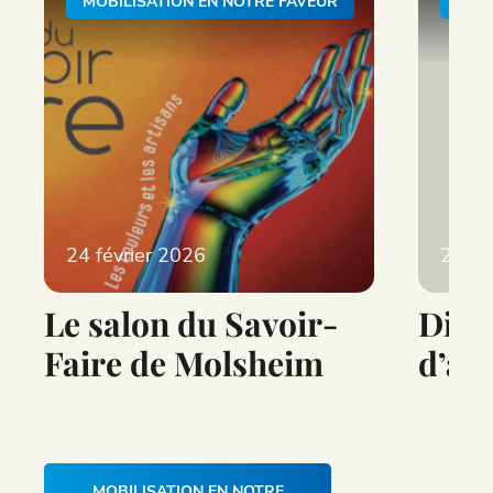
MOBILISATION EN NOTRE FAVEUR
MOB
24 février 2026
27 ja
Le salon du Savoir-
Diss
Faire de Molsheim
d’as
MOBILISATION EN NOTRE